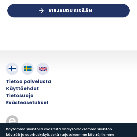
arrow_forward
KIRJAUDU SISÄÄN
Tietoa palvelusta
Käyttöehdot
Tietosuoja
Evästeasetukset
Käytämme sivustolla evästeitä analysoidaksemme sivuston
käyttöä ja suorituskykyä, sekä tarjotaksemme käyttäjillemme
© ePress Nordic