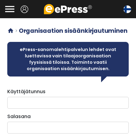
Siirry

pääsisältöön
Organisaation sisäänkirjautuminen


ePress-sanomalehtipalvelun lehdet ovat
luettavissa vain tilaajaorganisaation
fyysisissä tiloissa. Toiminto vaatii
organisaation sisäänkirjautumisen.
Käyttäjätunnus
Salasana