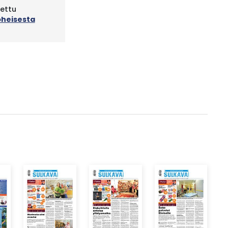
tettu
oheisesta