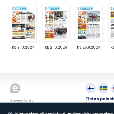
KE 9.10.2024
KE 2.10.2024
KE 25.9.2024
K
Tietoa palve
© ePress Nordic
Käyttöehdot
Tietosuoja
Käytämme sivustolla evästeitä analysoidaksemme sivusto