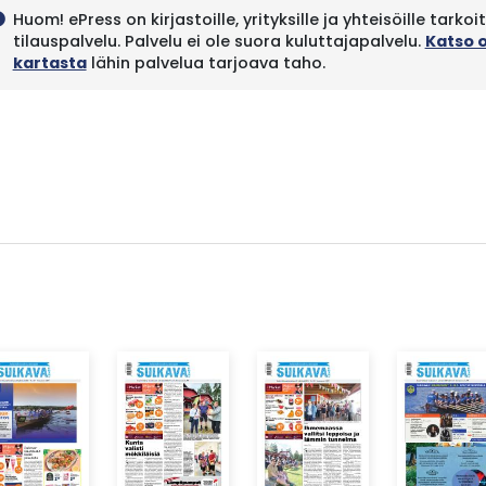
Huom! ePress on kirjastoille, yrityksille ja yhteisöille tarkoi
fo
tilauspalvelu. Palvelu ei ole suora kuluttajapalvelu.
Katso 
kartasta
lähin palvelua tarjoava taho.