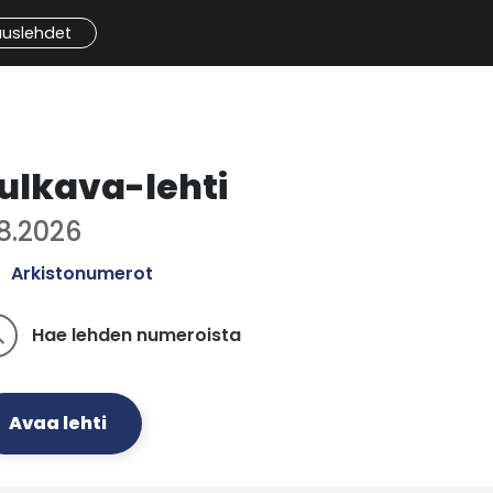
auslehdet
ulkava-lehti
.8.2026
Arkistonumerot
Hae lehden numeroista
ch
Avaa lehti