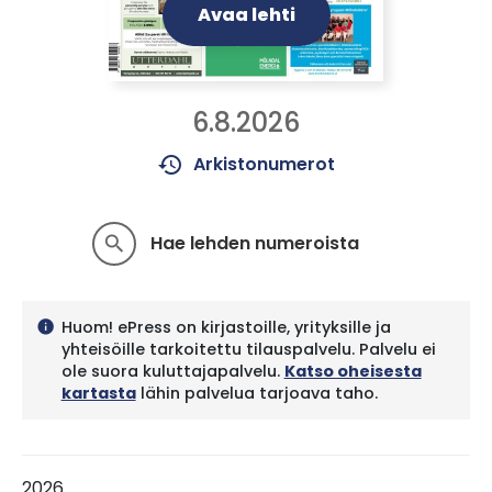
Avaa lehti
6.8.2026
history
Arkistonumerot
Hae lehden numeroista
search
Huom! ePress on kirjastoille, yrityksille ja
info
yhteisöille tarkoitettu tilauspalvelu. Palvelu ei
ole suora kuluttajapalvelu.
Katso oheisesta
kartasta
lähin palvelua tarjoava taho.
2026