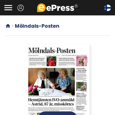
Siirry

pääsisältöön
Mölndals-Posten

