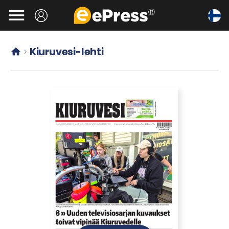
Siirry

pääsisältöön
Kiuruvesi-lehti

