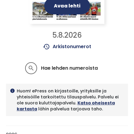
Avaa lehti
5.8.2026
history
Arkistonumerot
Hae lehden numeroista
search
Huom! ePress on kirjastoille, yrityksille ja
info
yhteisöille tarkoitettu tilauspalvelu. Palvelu ei
ole suora kuluttajapalvelu.
Katso oheisesta
kartasta
lähin palvelua tarjoava taho.