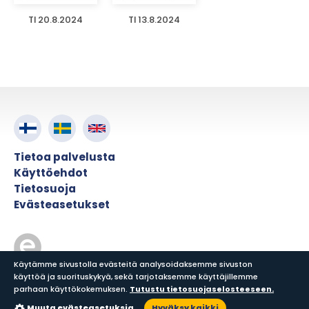
TI 20.8.2024
TI 13.8.2024
Tietoa palvelusta
Käyttöehdot
Tietosuoja
Evästeasetukset
Käytämme sivustolla evästeitä analysoidaksemme sivuston
käyttöä ja suorituskykyä, sekä tarjotaksemme käyttäjillemme
© ePress Nordic
parhaan käyttökokemuksen.
Tutustu tietosuojaselosteeseen.
Muuta evästeasetuksia
Hyväksy kaikki